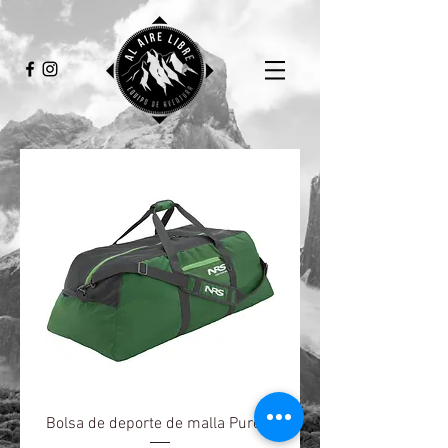
Bolsa de deporte de malla Purest
Aquaseal Pegamen