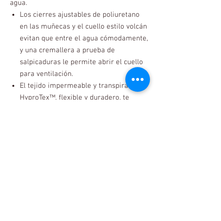
agua.
Los cierres ajustables de poliuretano
en las muñecas y el cuello estilo volcán
evitan que entre el agua cómodamente,
y una cremallera a prueba de
salpicaduras le permite abrir el cuello
para ventilación.
El tejido impermeable y transpirable
HyproTex™, flexible y duradero, te
mantendrá seco y cómodo durante
muchos años.
El diseño de corte de acción permite un
movimiento sin restricciones al remar
o remar.
Los ribetes reflectantes te mantienen
seguro en condiciones de poca luz y le
dan un toque de estilo.
La cintura de neopreno crudo de 1,5" se
ciñe con un cordón para ayudar a