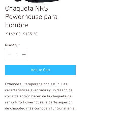
Chaqueta NRS
Powerhouse para
hombre
Regular
Sale
 $169.00 
$135.20
Price
Price
Quantity
*
Add to Cart
Extiende tu temporada con estilo. Las
características avanzadas y un diseño de
corte de acción hacen de la chaqueta de
remo NRS Powerhouse la parte superior
de chapoteo más cómoda y funcional en el